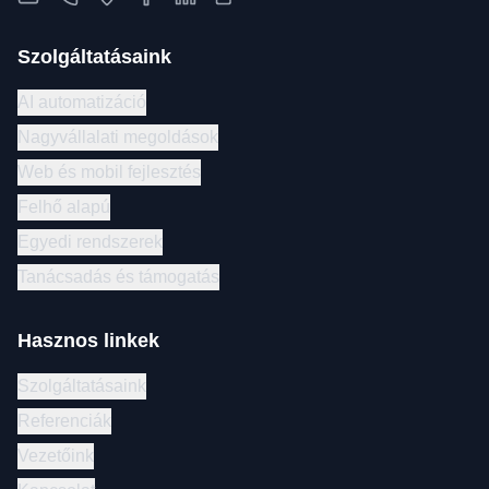
Szolgáltatásaink
AI automatizáció
Nagyvállalati megoldások
Web és mobil fejlesztés
Felhő alapú
Egyedi rendszerek
Tanácsadás és támogatás
Hasznos linkek
Szolgáltatásaink
Referenciák
Vezetőink