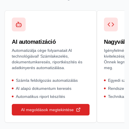
AI automatizáció
Nagyváll
Automatizálja cége folyamatait AI
Igényfelmérés
technológiával! Számlakezelés,
kivitelezésig 
dokumentumkeresés, riportkészítés és
Önnek legmegf
adatkinyerés automatizálása.
meg.
Számla feldolgozás automatizálás
Egyedi szof
AI alapú dokumentum keresés
Rendszer i
Automatikus riport készítés
Technikai 
AI megoldások megtekintése