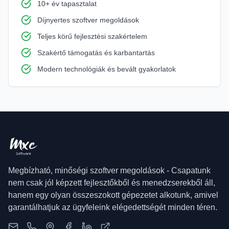
10+ év tapasztalat
Díjnyertes szoftver megoldások
Teljes körű fejlesztési szakértelem
Szakértő támogatás és karbantartás
Modern technológiák és bevált gyakorlatok
Megbízható, minőségi szoftver megoldások
-
Csapatunk
nem csak jól képzett fejlesztőkből és menedzserekből áll,
hanem egy olyan összeszokott gépezetet alkotunk, amivel
garantálhatjuk az ügyfeleink elégedettségét minden téren.