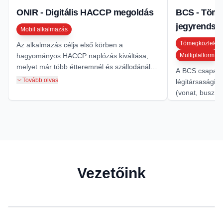
ONIR - Digitális HACCP megoldás
BCS - Töme
jegyrendsz
Mobil alkalmazás
Tömegközleked
Az alkalmazás célja első körben a
hagyományos HACCP naplózás kiváltása,
Multiplatform
melyet már több étteremnél és szállodánál
A BCS csapatá
sikeresen el is ért, de nem okoz gondot más
Tovább olvas
légitársasági, 
területeken történő naplózás kiváltása,
(vonat, busz, 
digitalizálása sem, például vasúti takarítási
fejlesztésén m
Tovább olvas
naplók, szerelői javítási naplók.
Android és iOS
Mátyus Botond
Vezetőink
Czeglédi Viktor
Ügyvezető és társalapító
Üzletfejlesztés és társalapító